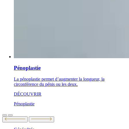
Pénoplastie
La pénoplastie permet d’augmenter la longueur, la
circonférence du pénis ou les deux.
DÉCOUVRIR
Pénoplastie