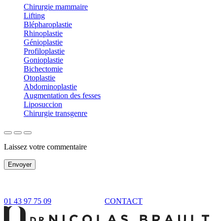
Chirurgie mammaire
Lifting
Blépharoplastie
Rhinoplastie
Génioplastie
Profiloplastie
Gonioplastie
Bichectomie
Otoplastie
Abdominoplastie
Augmentation des fesses
Liposuccion
Chirurgie transgenre
Laissez votre commentaire
Envoyer
01 43 97 75 09
CONTACT