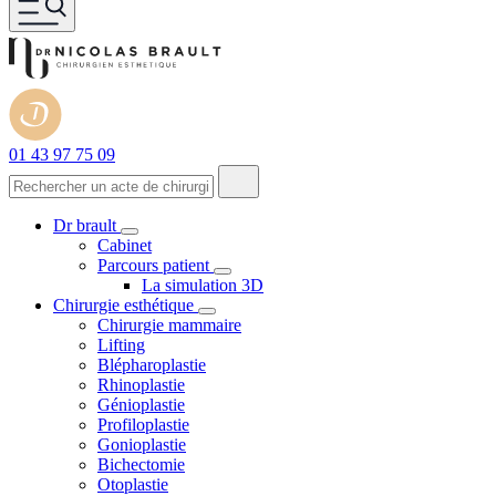
01 43 97 75 09
Dr brault
Cabinet
Parcours patient
La simulation 3D
Chirurgie esthétique
Chirurgie mammaire
Lifting
Blépharoplastie
Rhinoplastie
Génioplastie
Profiloplastie
Gonioplastie
Bichectomie
Otoplastie