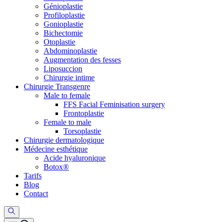
Génioplastie
Profiloplastie
Gonioplastie
Bichectomie
Otoplastie
Abdominoplastie
Augmentation des fesses
Liposuccion
Chirurgie intime
Chirurgie Transgenre
Male to female
FFS Facial Feminisation surgery
Frontoplastie
Female to male
Torsoplastie
Chirurgie dermatologique
Médecine esthétique
Acide hyaluronique
Botox®
Tarifs
Blog
Contact