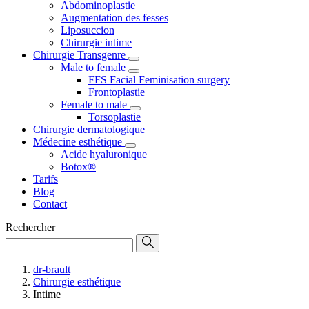
Abdominoplastie
Augmentation des fesses
Liposuccion
Chirurgie intime
Chirurgie Transgenre
Male to female
FFS Facial Feminisation surgery
Frontoplastie
Female to male
Torsoplastie
Chirurgie dermatologique
Médecine esthétique
Acide hyaluronique
Botox®
Tarifs
Blog
Contact
Rechercher
dr-brault
Chirurgie esthétique
Intime