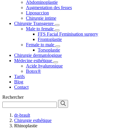
Abdominoplastie
Augmentation des fesses
Liposuccion
Chirurgie intime
Chirurgie Transgenre
Male to female
FFS Facial Feminisation surgery
Frontoplastie
Female to male
Torsoplastie
Chirurgie dermatologique
Médecine esthétique
Acide hyaluronique
Botox®
Tarifs
Blog
Contact
Rechercher
dr-brault
Chirurgie esthétique
Rhinoplastie