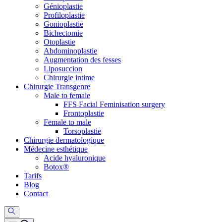
Génioplastie
Profiloplastie
Gonioplastie
Bichectomie
Otoplastie
Abdominoplastie
Augmentation des fesses
Liposuccion
Chirurgie intime
Chirurgie Transgenre
Male to female
FFS Facial Feminisation surgery
Frontoplastie
Female to male
Torsoplastie
Chirurgie dermatologique
Médecine esthétique
Acide hyaluronique
Botox®
Tarifs
Blog
Contact