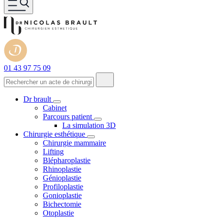
01 43 97 75 09
Dr brault
Cabinet
Parcours patient
La simulation 3D
Chirurgie esthétique
Chirurgie mammaire
Lifting
Blépharoplastie
Rhinoplastie
Génioplastie
Profiloplastie
Gonioplastie
Bichectomie
Otoplastie