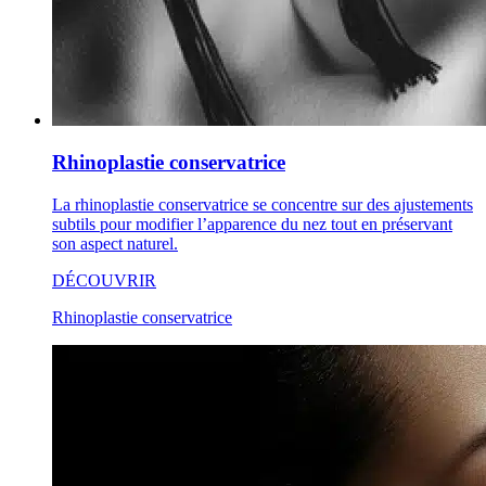
Rhinoplastie conservatrice
La rhinoplastie conservatrice se concentre sur des ajustements
subtils pour modifier l’apparence du nez tout en préservant
son aspect naturel.
DÉCOUVRIR
Rhinoplastie conservatrice