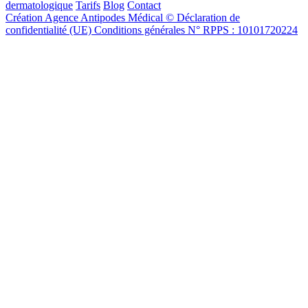
dermatologique
Tarifs
Blog
Contact
Création Agence Antipodes Médical ©
Déclaration de
confidentialité (UE)
Conditions générales
N° RPPS : 10101720224