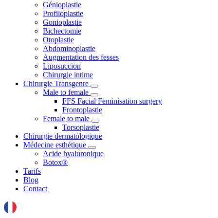
Génioplastie
Profiloplastie
Gonioplastie
Bichectomie
Otoplastie
Abdominoplastie
Augmentation des fesses
Liposuccion
Chirurgie intime
Chirurgie Transgenre
Male to female
FFS Facial Feminisation surgery
Frontoplastie
Female to male
Torsoplastie
Chirurgie dermatologique
Médecine esthétique
Acide hyaluronique
Botox®
Tarifs
Blog
Contact