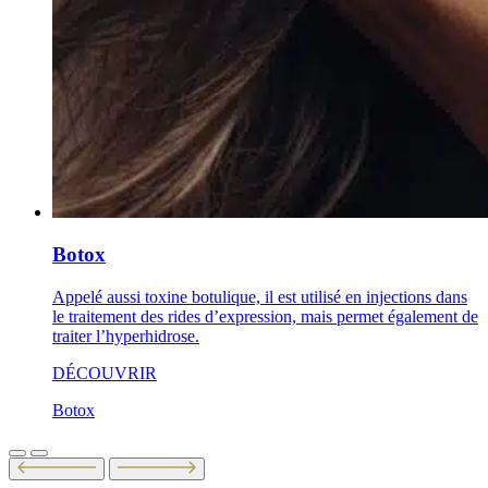
Botox
Appelé aussi toxine botulique, il est utilisé en injections dans
le traitement des rides d’expression, mais permet également de
traiter l’hyperhidrose.
DÉCOUVRIR
Botox