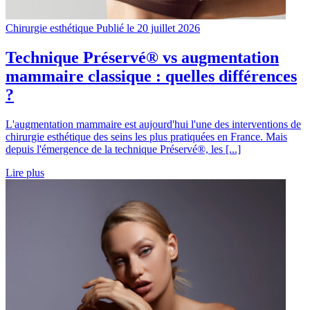
Chirurgie esthétique
Publié le 20 juillet 2026
Technique Préservé® vs augmentation
mammaire classique : quelles différences
?
L'augmentation mammaire est aujourd'hui l'une des interventions de
chirurgie esthétique des seins les plus pratiquées en France. Mais
depuis l'émergence de la technique Préservé®, les [...]
Lire plus