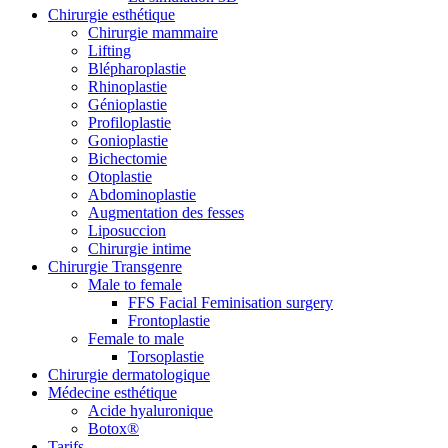
Chirurgie esthétique
Chirurgie mammaire
Lifting
Blépharoplastie
Rhinoplastie
Génioplastie
Profiloplastie
Gonioplastie
Bichectomie
Otoplastie
Abdominoplastie
Augmentation des fesses
Liposuccion
Chirurgie intime
Chirurgie Transgenre
Male to female
FFS Facial Feminisation surgery
Frontoplastie
Female to male
Torsoplastie
Chirurgie dermatologique
Médecine esthétique
Acide hyaluronique
Botox®
Tarifs