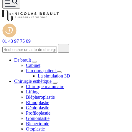
01 43 97 75 09
Dr brault
Cabinet
Parcours patient
La simulation 3D
Chirurgie esthétique
Chirurgie mammaire
Lifting
Blépharoplastie
Rhinoplastie
Génioplastie
Profiloplastie
Gonioplastie
Bichectomie
Otoplastie