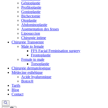
Génioplastie
Profiloplastie
Gonioplastie
Bichectomie
Otoplastie
Abdominoplastie
Augmentation des fesses
Liposuccion
Chirurgie intime
Chirurgie Transgenre
Male to female
FFS Facial Feminisation surgery
Frontoplastie
Female to male
Torsoplastie
Chirurgie dermatologique
Médecine esthétique
Acide hyaluronique
Botox®
Tarifs
Blog
Contact