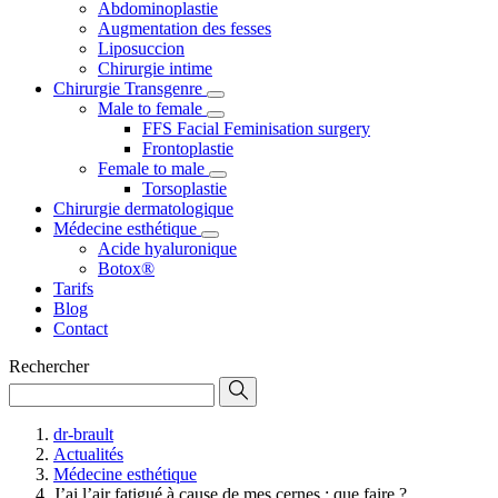
Abdominoplastie
Augmentation des fesses
Liposuccion
Chirurgie intime
Chirurgie Transgenre
Male to female
FFS Facial Feminisation surgery
Frontoplastie
Female to male
Torsoplastie
Chirurgie dermatologique
Médecine esthétique
Acide hyaluronique
Botox®
Tarifs
Blog
Contact
Rechercher
dr-brault
Actualités
Médecine esthétique
J’ai l’air fatigué à cause de mes cernes : que faire ?