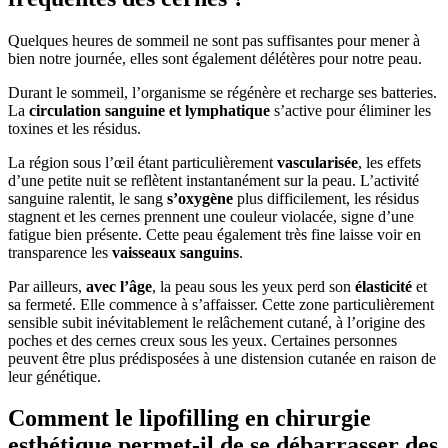
Quelques heures de sommeil ne sont pas suffisantes pour mener à
bien notre journée, elles sont également délétères pour notre peau.
Durant le sommeil, l’organisme se régénère et recharge ses batteries.
La
circulation sanguine et lymphatique
s’active pour éliminer les
toxines et les résidus.
La région sous l’œil étant particulièrement
vascularisée
, les effets
d’une petite nuit se reflètent instantanément sur la peau. L’activité
sanguine ralentit, le sang
s’oxygène
plus difficilement, les résidus
stagnent et les cernes prennent une couleur violacée, signe d’une
fatigue bien présente. Cette peau également très fine laisse voir en
transparence les
vaisseaux sanguins
.
Par ailleurs,
avec l’âge
, la peau sous les yeux perd son
élasticité
et
sa fermeté. Elle commence à s’affaisser. Cette zone particulièrement
sensible subit inévitablement le relâchement cutané, à l’origine des
poches et des cernes creux sous les yeux. Certaines personnes
peuvent être plus prédisposées à une distension cutanée en raison de
leur génétique.
Comment le lipofilling en chirurgie
esthétique permet-il de se débarrasser des