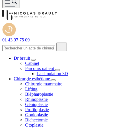
01 43 97 75 09
Dr brault
Cabinet
Parcours patient
La simulation 3D
Chirurgie esthétique
Chirurgie mammaire
Lifting
Blépharoplastie
Rhinoplastie
Génioplastie
Profiloplastie
Gonioplastie
Bichectomie
Otoplastie