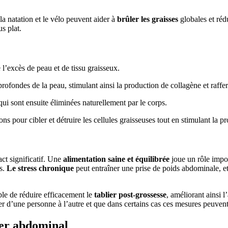
 la natation et le vélo peuvent aider à
brûler les graisses
globales et réd
s plat.
l’excès de peau et de tissu graisseux.
rofondes de la peau, stimulant ainsi la production de collagène et raffe
, qui sont ensuite éliminées naturellement par le corps.
ns pour cibler et détruire les cellules graisseuses tout en stimulant la p
ct significatif. Une
alimentation saine et équilibrée
joue un rôle impor
es.
Le stress chronique
peut entraîner une prise de poids abdominale, et
ble de réduire efficacement le
tablier post-grossesse
, améliorant ainsi 
ier d’une personne à l’autre et que dans certains cas ces mesures peuvent 
ier abdominal