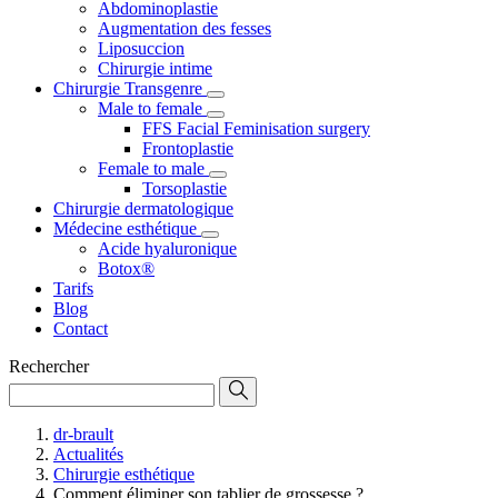
Abdominoplastie
Augmentation des fesses
Liposuccion
Chirurgie intime
Chirurgie Transgenre
Male to female
FFS Facial Feminisation surgery
Frontoplastie
Female to male
Torsoplastie
Chirurgie dermatologique
Médecine esthétique
Acide hyaluronique
Botox®
Tarifs
Blog
Contact
Rechercher
dr-brault
Actualités
Chirurgie esthétique
Comment éliminer son tablier de grossesse ?