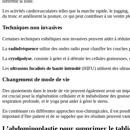
raffermir la zone.
Les activités cardiovasculaires telles que la marche rapide, le jogging,
du tronc et améliorent la posture, ce qui peut contribuer à un ventre plu
Techniques non invasives
Certaines techniques esthétiques non invasives peuvent aider à réduire 
La
radiofréquence
utilise des ondes radio pour chauffer les couches p
La
cryolipolyse
, consiste à geler et à détruire les cellules graisseuses
Les
ultrasons focalisés de haute intensité
(HIFU) utilisent des ultraso
Changement de mode de vie
Des ajustements dans le mode de vie peuvent également avoir un impa
est crucial pour la régénération cellulaire et le métabolisme des graiss
respiration profonde, et le yoga peut aider à gérer le stress.
En combinant ces différentes approches non-chirurgicales, il est possi
important d’être patient et de se rappeler que les résultats peuvent var
L’abdominoplastie pour supprimer le tabl