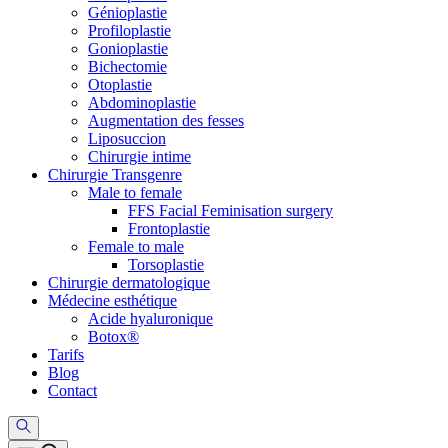
Génioplastie
Profiloplastie
Gonioplastie
Bichectomie
Otoplastie
Abdominoplastie
Augmentation des fesses
Liposuccion
Chirurgie intime
Chirurgie Transgenre
Male to female
FFS Facial Feminisation surgery
Frontoplastie
Female to male
Torsoplastie
Chirurgie dermatologique
Médecine esthétique
Acide hyaluronique
Botox®
Tarifs
Blog
Contact