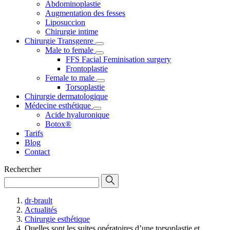
Abdominoplastie
Augmentation des fesses
Liposuccion
Chirurgie intime
Chirurgie Transgenre
Male to female
FFS Facial Feminisation surgery
Frontoplastie
Female to male
Torsoplastie
Chirurgie dermatologique
Médecine esthétique
Acide hyaluronique
Botox®
Tarifs
Blog
Contact
Rechercher
dr-brault
Actualités
Chirurgie esthétique
Quelles sont les suites opératoires d’une torsoplastie et