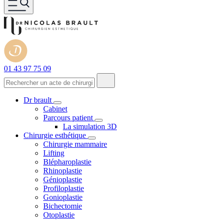
01 43 97 75 09
Dr brault
Cabinet
Parcours patient
La simulation 3D
Chirurgie esthétique
Chirurgie mammaire
Lifting
Blépharoplastie
Rhinoplastie
Génioplastie
Profiloplastie
Gonioplastie
Bichectomie
Otoplastie