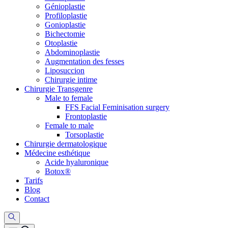
Génioplastie
Profiloplastie
Gonioplastie
Bichectomie
Otoplastie
Abdominoplastie
Augmentation des fesses
Liposuccion
Chirurgie intime
Chirurgie Transgenre
Male to female
FFS Facial Feminisation surgery
Frontoplastie
Female to male
Torsoplastie
Chirurgie dermatologique
Médecine esthétique
Acide hyaluronique
Botox®
Tarifs
Blog
Contact