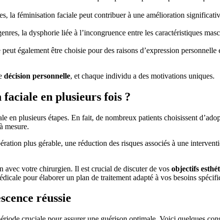
 la féminisation faciale peut contribuer à une amélioration significative
nres, la dysphorie liée à l’incongruence entre les caractéristiques mascu
le peut également être choisie pour des raisons d’expression personnelle
ne
décision personnelle
, et chaque individu a des motivations uniques.
faciale en plusieurs fois ?
aciale en plusieurs étapes. En fait, de nombreux patients choisissent d’ad
 à mesure.
ion plus gérable, une réduction des risques associés à une intervention 
 avec votre chirurgien. Il est crucial de discuter de vos
objectifs esthé
médicale pour élaborer un plan de traitement adapté à vos besoins spécifi
scence réussie
ériode cruciale pour assurer une guérison optimale. Voici quelques cons