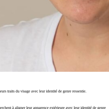
eurs traits du visage avec leur identité de genre ressentie.
erchent à aligner leur apparence extérieure avec leur identité de genre