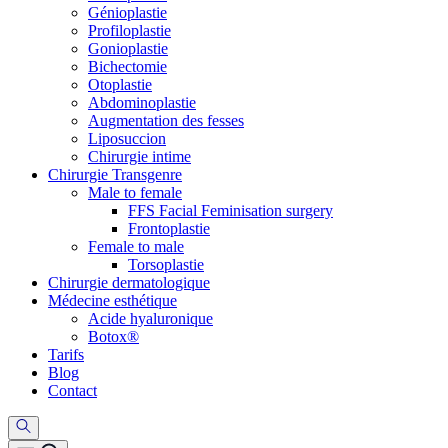
Génioplastie
Profiloplastie
Gonioplastie
Bichectomie
Otoplastie
Abdominoplastie
Augmentation des fesses
Liposuccion
Chirurgie intime
Chirurgie Transgenre
Male to female
FFS Facial Feminisation surgery
Frontoplastie
Female to male
Torsoplastie
Chirurgie dermatologique
Médecine esthétique
Acide hyaluronique
Botox®
Tarifs
Blog
Contact