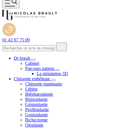
01 43 97 75 09
Dr brault
Cabinet
Parcours patient
La simulation 3D
Chirurgie esthétique
Chirurgie mammaire
Lifting
Blépharoplastie
Rhinoplastie
Génioplastie
Profiloplastie
Gonioplastie
Bichectomie
Otoplastie