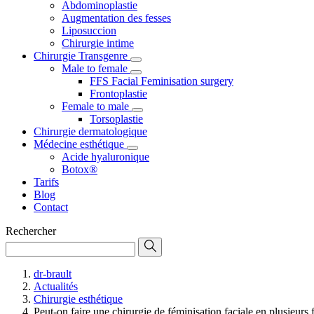
Abdominoplastie
Augmentation des fesses
Liposuccion
Chirurgie intime
Chirurgie Transgenre
Male to female
FFS Facial Feminisation surgery
Frontoplastie
Female to male
Torsoplastie
Chirurgie dermatologique
Médecine esthétique
Acide hyaluronique
Botox®
Tarifs
Blog
Contact
Rechercher
dr-brault
Actualités
Chirurgie esthétique
Peut-on faire une chirurgie de féminisation faciale en plusieurs f