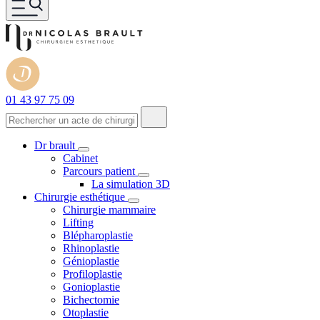
01 43 97 75 09
Dr brault
Cabinet
Parcours patient
La simulation 3D
Chirurgie esthétique
Chirurgie mammaire
Lifting
Blépharoplastie
Rhinoplastie
Génioplastie
Profiloplastie
Gonioplastie
Bichectomie
Otoplastie