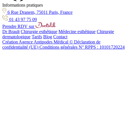
Informations pratiques
6 Rue Dranem, 75011 Paris, France
01 43 97 75 09
Prendre RDV sur
Dr Brault
Chirurgie esthétique
Médecine esthétique
Chirurgie
dermatologique
Tarifs
Blog
Contact
Création Agence Antipodes Médical ©
Déclaration de
confidentialité (UE)
Conditions générales
N° RPPS : 10101720224