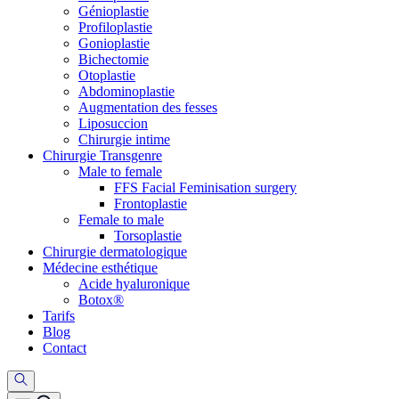
Génioplastie
Profiloplastie
Gonioplastie
Bichectomie
Otoplastie
Abdominoplastie
Augmentation des fesses
Liposuccion
Chirurgie intime
Chirurgie Transgenre
Male to female
FFS Facial Feminisation surgery
Frontoplastie
Female to male
Torsoplastie
Chirurgie dermatologique
Médecine esthétique
Acide hyaluronique
Botox®
Tarifs
Blog
Contact