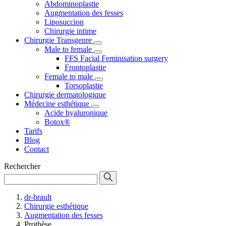
Abdominoplastie
Augmentation des fesses
Liposuccion
Chirurgie intime
Chirurgie Transgenre
Male to female
FFS Facial Feminisation surgery
Frontoplastie
Female to male
Torsoplastie
Chirurgie dermatologique
Médecine esthétique
Acide hyaluronique
Botox®
Tarifs
Blog
Contact
Rechercher
dr-brault
Chirurgie esthétique
Augmentation des fesses
Prothèse