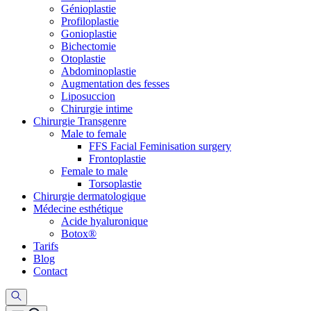
Génioplastie
Profiloplastie
Gonioplastie
Bichectomie
Otoplastie
Abdominoplastie
Augmentation des fesses
Liposuccion
Chirurgie intime
Chirurgie Transgenre
Male to female
FFS Facial Feminisation surgery
Frontoplastie
Female to male
Torsoplastie
Chirurgie dermatologique
Médecine esthétique
Acide hyaluronique
Botox®
Tarifs
Blog
Contact