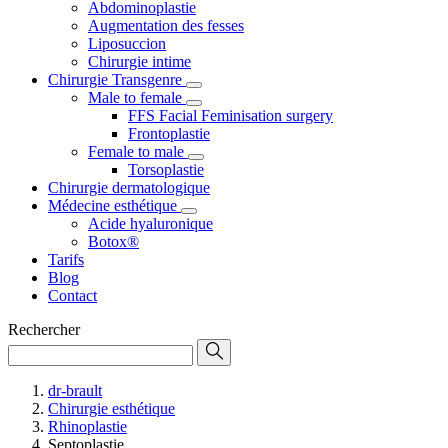
Abdominoplastie
Augmentation des fesses
Liposuccion
Chirurgie intime
Chirurgie Transgenre
Male to female
FFS Facial Feminisation surgery
Frontoplastie
Female to male
Torsoplastie
Chirurgie dermatologique
Médecine esthétique
Acide hyaluronique
Botox®
Tarifs
Blog
Contact
Rechercher
dr-brault
Chirurgie esthétique
Rhinoplastie
Septoplastie