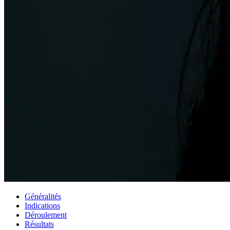
Généralités
Indications
Déroulement
Résultats