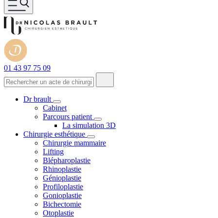
01 43 97 75 09
Dr brault
Cabinet
Parcours patient
La simulation 3D
Chirurgie esthétique
Chirurgie mammaire
Lifting
Blépharoplastie
Rhinoplastie
Génioplastie
Profiloplastie
Gonioplastie
Bichectomie
Otoplastie