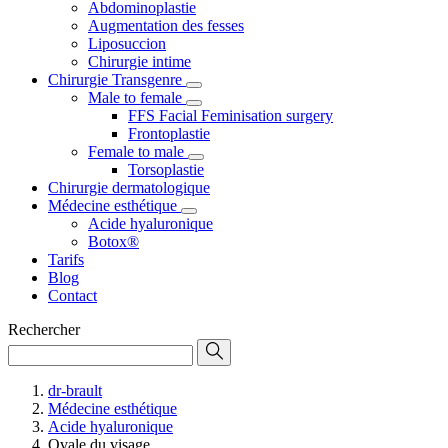
Abdominoplastie
Augmentation des fesses
Liposuccion
Chirurgie intime
Chirurgie Transgenre
Male to female
FFS Facial Feminisation surgery
Frontoplastie
Female to male
Torsoplastie
Chirurgie dermatologique
Médecine esthétique
Acide hyaluronique
Botox®
Tarifs
Blog
Contact
Rechercher
dr-brault
Médecine esthétique
Acide hyaluronique
Ovale du visage