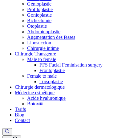
Génioplastie
Profiloplastie
Gonioplastie
Bichectomie
Otoplastie
Abdominoplastie
Augmentation des fesses
Liposuccion
Chirurgie intime
Chirurgie Transgenre
Male to female
FFS Facial Feminisation surgery
Frontoplastie
Female to male
Torsoplastie
Chirurgie dermatologique
Médecine esthétique
Acide hyaluronique
Botox®
Tarifs
Blog
Contact