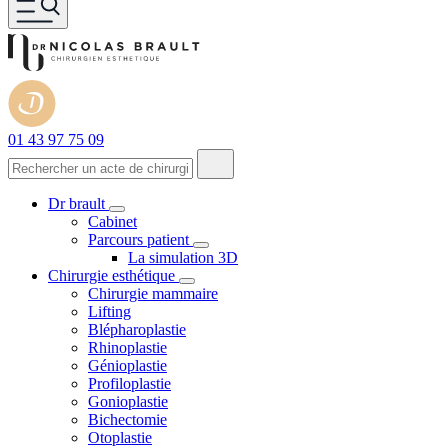
01 43 97 75 09
Dr brault
Cabinet
Parcours patient
La simulation 3D
Chirurgie esthétique
Chirurgie mammaire
Lifting
Blépharoplastie
Rhinoplastie
Génioplastie
Profiloplastie
Gonioplastie
Bichectomie
Otoplastie